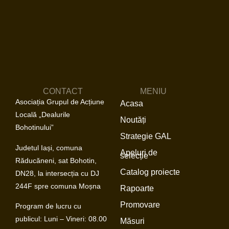
CONTACT
MENIU
Asociația Grupul de Acțiune
Acasa
Locală „Dealurile
Noutăți
Bohotinului”
Strategie GAL
Judetul Iași, comuna
Apeluri de
selecție
Răducăneni, sat Bohotin,
Catalog proiecte
DN28, la intersecția cu DJ
244F spre comuna Moșna
Rapoarte
Promovare
Program de lucru cu
publicul: Luni – Vineri: 08.00
Măsuri