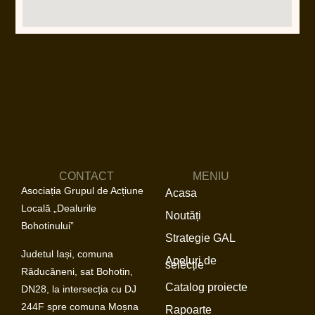
CONTACT
MENIU
Asociația Grupul de Acțiune
Acasa
Locală „Dealurile
Noutăți
Bohotinului”
Strategie GAL
Judetul Iași, comuna
Apeluri de
selecție
Răducăneni, sat Bohotin,
Catalog proiecte
DN28, la intersecția cu DJ
244F spre comuna Moșna
Rapoarte