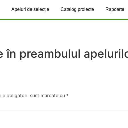
Apeluri de selecție
Catalog proiecte
Rapoarte
 în preambulul apeluril
le obligatorii sunt marcate cu
*