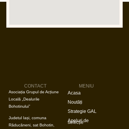
CONTACT
MENIU
Asociația Grupul de Acțiune
Acasa
Locală „Dealurile
Noutăți
Bohotinului”
Strategie GAL
Judetul Iași, comuna
Apeluri de
selecție
Răducăneni, sat Bohotin,